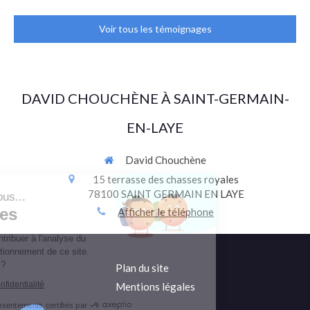
Voir tous les témoignages
DAVID CHOUCHÈNE À SAINT-GERMAIN-
EN-LAYE
David Chouchène
Continuer sans accepter
15 terrasse des chasses royales
78100
SAINT GERMAIN EN LAYE
Bonjour c'est nous...
Les Cookies
Afficher le téléphone
Notre rôle est de contribuer à l'analyse du
trafic et au bon fonctionnement de ce site.
C'est OK pour vous ?
Plan du site
Lire la politique de confidentialité
Mentions légales
Consentements certifiés par