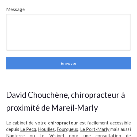
Message
Envoyer
David Chouchène, chiropracteur à
proximité de Mareil-Marly
Le cabinet de votre
chiropracteur
est facilement accessible
depuis
Le Pecq
,
Houilles
,
Fourqueux
,
Le Port-Marly
mais aussi
Nanterre
ou
Le Vésinet
pour une consultation de