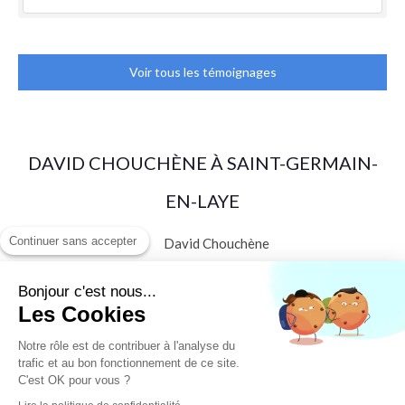
Voir tous les témoignages
DAVID CHOUCHÈNE À SAINT-GERMAIN-
EN-LAYE
Continuer sans accepter
David Chouchène
15 terrasse des chasses royales
78100
SAINT GERMAIN EN LAYE
Bonjour c'est nous...
Les Cookies
Afficher le téléphone
Notre rôle est de contribuer à l'analyse du
trafic et au bon fonctionnement de ce site.
C'est OK pour vous ?
Plan du site